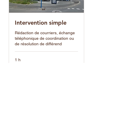
Intervention simple
Rédaction de courriers, échange
téléphonique de coordination ou
de résolution de différend
1 h
250
250 €
euros
Réserver
Cabinet Régis Lechien