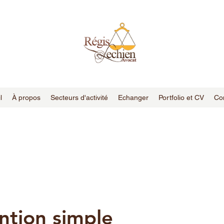
l
À propos
Secteurs d'activité
Echanger
Portfolio et CV
Co
ntion simple