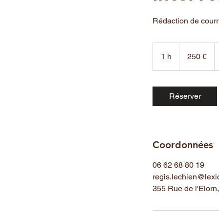
Rédaction de courr
250
euros
1 h
1
250 €
Réserver
Coordonnées
06 62 68 80 19
regis.lechien@lexic
355 Rue de l'Elorn,